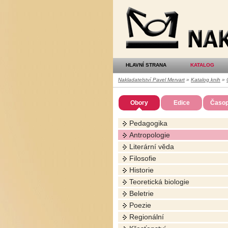
Nakladatelství
Pavel
Mervart
HLAVNÍ STRANA
KATALOG
Nakladatelství Pavel Mervart
»
Katalog knih
»
Obory
Edice
Časop
Pedagogika
Antropologie
Literární věda
Filosofie
Historie
Teoretická biologie
Beletrie
Poezie
Regionální