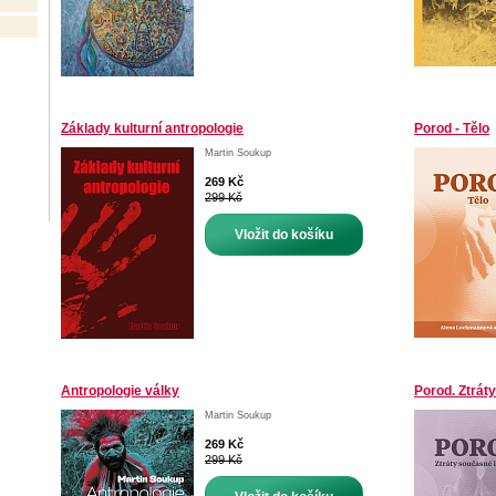
Základy kulturní antropologie
Porod - Tělo
Martin Soukup
269 Kč
299 Kč
Vložit do košíku
Antropologie války
Porod. Ztrát
Martin Soukup
269 Kč
299 Kč