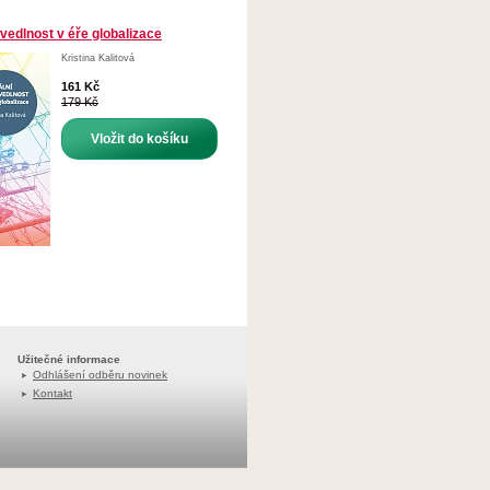
vedlnost v éře globalizace
Kristina Kalitová
161 Kč
179 Kč
Vložit do košíku
Užitečné informace
Odhlášení odběru novinek
Kontakt