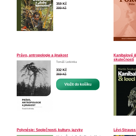
359 Kč
399 Kč
Právo, antropologie a jinakost
Kanibalové &
skutečností
Tomáš Ledvinka
332 Kč
369 Kč
Vložit do košíku
Polynésie: Společnosti, kultury, jazyky
Lévi-Strauss