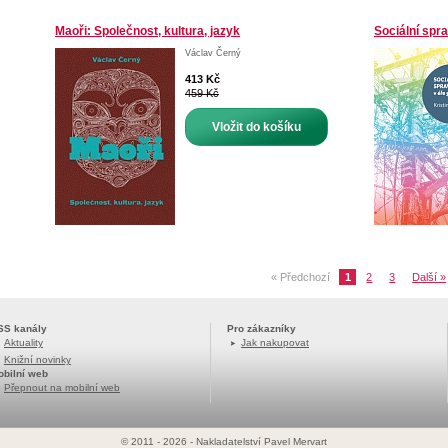
Maoři: Společnost, kultura, jazyk
Sociální spra
Václav Černý
413 Kč
459 Kč
Vložit do košíku
« Předchozí
1
2
3
Další »
SS kanály
Pro zákazníky
Aktuality
Jak nakupovat
Knižní novinky
obilní web
Přepnout na mobilní web
© 2011 - 2026 - Nakladatelství Pavel Mervart