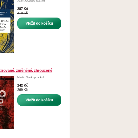
Jean-Jacques Nattiez
287 Kč
319 Kč
Vložit do košíku
otizované, změněné, zhroucené
Martin Soukup
,
a kol.
242 Kč
269 Kč
Vložit do košíku