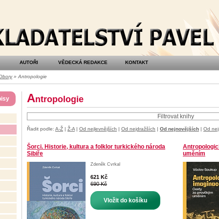
AUTOŘI
VĚDECKÁ REDAKCE
KONTAKT
Obory
» Antropologie
A
ntropologie
isy
Filtrovat knihy
Řadit podle:
A-Ž
|
Ž-A
|
Od nejlevnějších
|
Od nejdražších
|
Od nejnovějších
|
Od nej
Šorci. Historie, kultura a folklor turkického národa
Antropologi
Sibiře
uměním
Zdeněk Cvrkal
621 Kč
690 Kč
Vložit do košíku