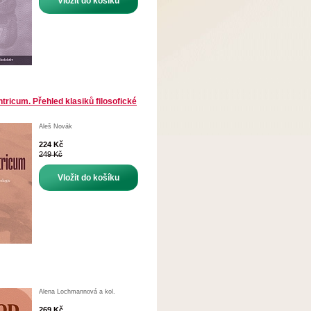
Vložit do košíku
tricum. Přehled klasiků filosofické
Aleš Novák
224 Kč
249 Kč
Vložit do košíku
Alena Lochmannová a kol.
269 Kč