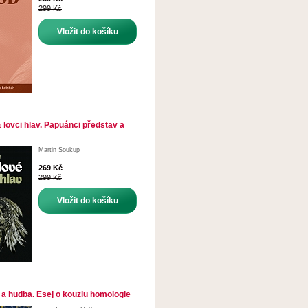
299 Kč
Vložit do košíku
 lovci hlav. Papuánci představ a
Martin Soukup
269 Kč
299 Kč
Vložit do košíku
 a hudba. Esej o kouzlu homologie