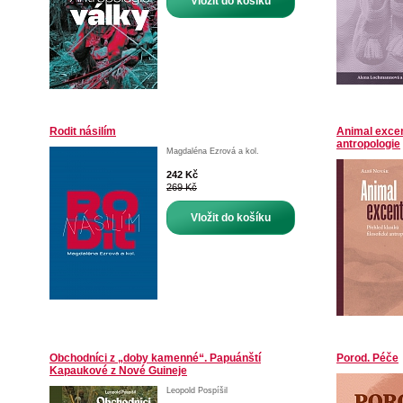
Vložit do košíku
Rodit násilím
Animal excen
antropologie
Magdaléna Ezrová a kol.
242 Kč
269 Kč
Vložit do košíku
Obchodníci z „doby kamenné“. Papuánští
Porod. Péče
Kapaukové z Nové Guineje
Leopold Pospíšil