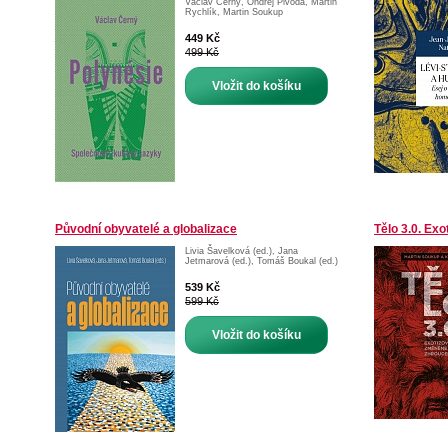
Václav Černý
,
Ondřej Pivoda
,
Martin
Rychlík
,
Martin Soukup
449 Kč
499 Kč
Vložit do košíku
Původní obyvatelé a globalizace
Tělo 3.0. Ex
Livia Šavelková (ed.)
,
Jana
Jetmarová (ed.)
,
Tomáš Boukal (ed.)
539 Kč
599 Kč
Vložit do košíku