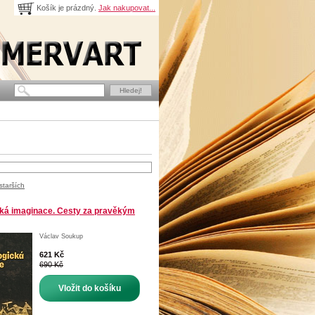
Košík je prázdný.
Jak nakupovat...
starších
cká imaginace. Cesty za pravěkým
Václav Soukup
621 Kč
690 Kč
Vložit do košíku