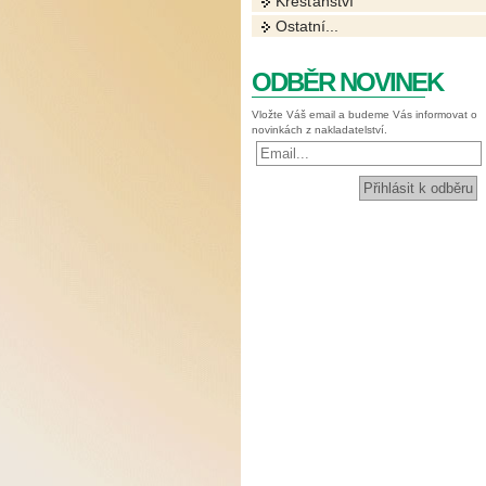
Křesťanství
Ostatní...
ODBĚR NOVINEK
Vložte Váš email a budeme Vás informovat o
novinkách z nakladatelství.