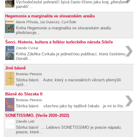
Východočeské pohraničí bývá často líčeno jako kraj „přerušené
paměti“…
Hegemonie a marginalita ve slovanském areálu
Marek Příhoda, Jan Dubecký, Cyril Šolle
Kniha Hegemonie a marginalita ve slovanském areálu
představuje…
Šorci. Historie, kultura a folklor turkického národa Sibiře
Zdeněk Cvrkal
Kniha Zdeňka Cvrkala je jedinečnou publikací, která českému
čtenáři…
Jiné básně
Bretislav Pletnicki
Sbírka básní. Autor, který o iracionálních věcech přemýšlí
spíš…
Básně do Slezska II
Bretislav Pletnicki
Sbírka básní. všechno jako by trpělivě čekalo je mi to líto…
SONETISSIMO. (Verše 2020–2022)
Zdeněk Lebl
Sbírka básní … Leblovo SONETISSIMO je poezie nápadu,
poezie, které…