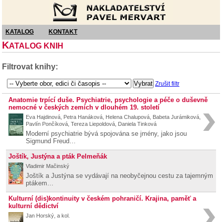
Nakladatelství Pavel Mervart
KATALOG
KONTAKT
K
ATALOG KNIH
Filtrovat knihy:
Zrušit filtr
Anatomie trpící duše. Psychiatrie, psychologie a péče o duševně
nemocné v českých zemích v dlouhém 19. století
Eva Hajdinová, Petra Hanáková, Helena Chalupová, Babeta Jurámiková,
Pavlín Pončíková, Tereza Liepoldová, Daniela Tinková
Moderní psychiatrie bývá spojována se jmény, jako jsou
Sigmund Freud…
Joštík, Justýna a pták Pelmeňák
Vladimir Mačinský
Joštík a Justýna se vydávají na neobyčejnou cestu za tajemným
ptákem…
Kulturní (dis)kontinuity v českém pohraničí. Krajina, paměť a
kulturní dědictví
Jan Horský, a kol.