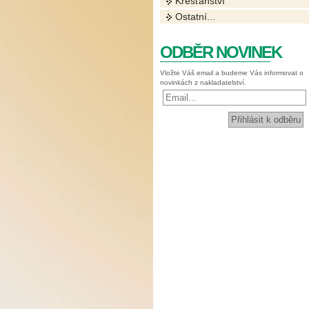
Křesťanství
Ostatní...
ODBĚR NOVINEK
Vložte Váš email a budeme Vás informovat o
novinkách z nakladatelství.