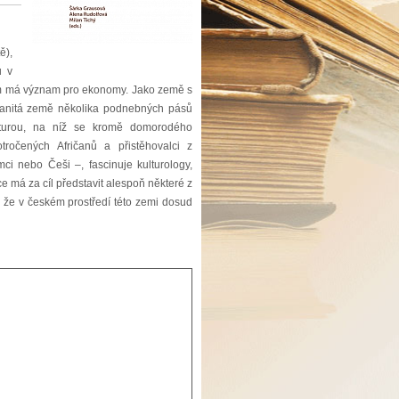
ě),
ů v
lem má význam pro ekonomy. Jako země s
ozmanitá země několika podnebných pásů
lturou, na níž se kromě domorodého
otročených Afričanů a přistěhovalci z
mci nebo Češi –, fascinuje kulturology,
ace má za cíl představit alespoň některé z
e, že v českém prostředí této zemi dosud