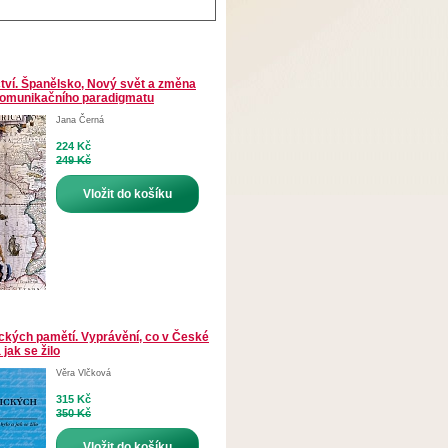
tví. Španělsko, Nový svět a změna
omunikačního paradigmatu
Jana Černá
224 Kč
249 Kč
Vložit do košíku
ckých pamětí. Vyprávění, co v České
 jak se žilo
Věra Vlčková
315 Kč
350 Kč
Vložit do košíku