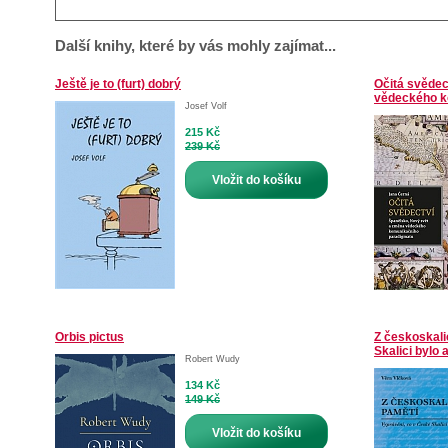
Další knihy, které by vás mohly zajímat...
Ještě je to (furt) dobrý
Očitá svědec
vědeckého k
Josef Volf
215 Kč
239 Kč
Vložit do košíku
Orbis pictus
Z českoskali
Skalici bylo a
Robert Wudy
134 Kč
149 Kč
Vložit do košíku