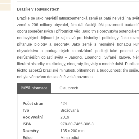
Brazílie v souvislostech
Brazílie se jako největší latinskoamerická země (a pátá největší na svět
země s 206 miliony obyvatel, čím dál častěji těší pozornosti badatel
oboru společenských i přírodních věd. Jako trh s obrovským potenciá
neobvyklými dějinami je zajímavá pro historiky i politology. Jako r
přitahuje biology a geografy. Jako země s nesmírně bohatou ku
obyvatelstva a portugalských kolonizátorů podílejí také potomci z
nejrůznějších oblastí světa ‒ Japonci, Libanonci, Syřané, Italové, Ně
literární historiky, muzikology, etnografy, lingvisty a mnohé další. Publik
těchto aspektů brazilské minulosti, přítomnosti a budoucnosti; tím spíš
nebyla věnována dostatečně velká pozornost.
Bližší informace
O autorech
Počet stran
424
Typ
Brožovaná
Rok vydání
2019
ISBN
978-80-7465-306-3
Rozměry
135 x 200 mm
Edice
Mimo edici