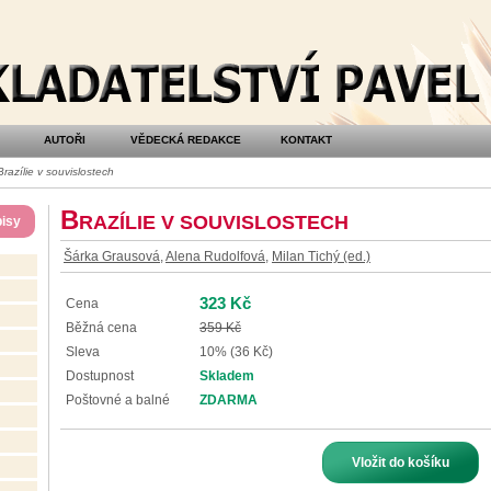
AUTOŘI
VĚDECKÁ REDAKCE
KONTAKT
razílie v souvislostech
B
RAZÍLIE V SOUVISLOSTECH
isy
Šárka Grausová
,
Alena Rudolfová
,
Milan Tichý (ed.)
323 Kč
Cena
Běžná cena
359 Kč
Sleva
10% (36 Kč)
Dostupnost
Skladem
Poštovné a balné
ZDARMA
Vložit do košíku