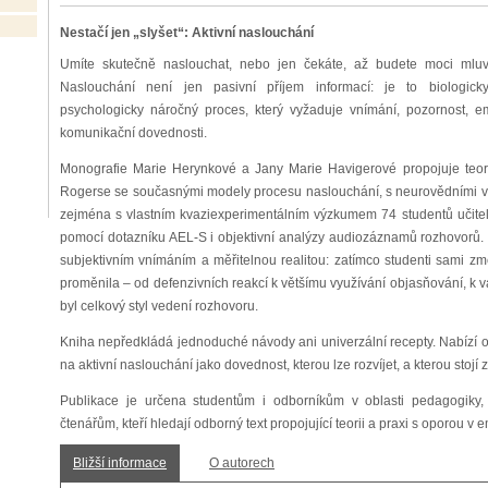
Nestačí jen „slyšet“: Aktivní naslouchání
Umíte skutečně naslouchat, nebo jen čekáte, až budete moci mluv
Naslouchání není jen pasivní příjem informací: je to biologick
psychologicky náročný proces, který vyžaduje vnímání, pozornost, em
komunikační dovednosti.
Monografie Marie Herynkové a Jany Marie Havigerové propojuje teorii
Rogerse se současnými modely procesu naslouchání, s neurovědními vy
zejména s vlastním kvaziexperimentálním výzkumem 74 studentů učitels
pomocí dotazníku AEL-S i objektivní analýzy audiozáznamů rozhovorů. 
subjektivním vnímáním a měřitelnou realitou: zatímco studenti sami zm
proměnila – od defenzivních reakcí k většímu využívání objasňování, k v
byl celkový styl vedení rozhovoru.
Kniha nepředkládá jednoduché návody ani univerzální recepty. Nabízí od
na aktivní naslouchání jako dovednost, kterou lze rozvíjet, a kterou stojí za
Publikace je určena studentům i odborníkům v oblasti pedagogiky, 
čtenářům, kteří hledají odborný text propojující teorii a praxi s oporou v e
Bližší informace
O autorech