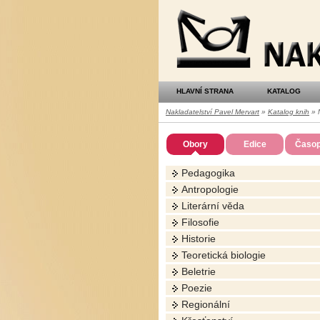
Nakladatelství
Pavel
Mervart
HLAVNÍ STRANA
KATALOG
Nakladatelství Pavel Mervart
»
Katalog knih
» N
Obory
Edice
Časop
Pedagogika
Antropologie
Literární věda
Filosofie
Historie
Teoretická biologie
Beletrie
Poezie
Regionální