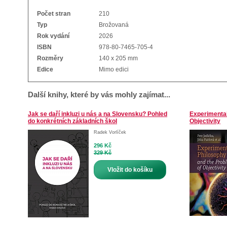
Počet stran
210
Typ
Brožovaná
Rok vydání
2026
ISBN
978-80-7465-705-4
Rozměry
140 x 205 mm
Edice
Mimo edici
Další knihy, které by vás mohly zajímat...
Jak se daří inkluzi u nás a na Slovensku? Pohled
Experimental
do konkrétních základních škol
Objectivity
Radek Vorlíček
296 Kč
329 Kč
Vložit do košíku