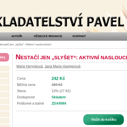
AUTOŘI
VĚDECKÁ REDAKCE
KONTAKT
estačí jen „slyšet“: Aktivní naslouchání
N
ESTAČÍ JEN „SLYŠET“: AKTIVNÍ NASLOUC
isy
Marie Herynková
,
Jana Marie Havigerová
242 Kč
Cena
Běžná cena
269 Kč
Sleva
10% (27 Kč)
Dostupnost
Skladem
Poštovné a balné
ZDARMA
Vložit do košíku