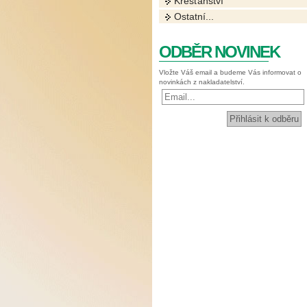
Křesťanství
Ostatní...
ODBĚR NOVINEK
Vložte Váš email a budeme Vás informovat o
novinkách z nakladatelství.