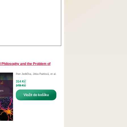
 Philosophy and the Problem of
Petr Jedlička
,
Jitka Paitlová
,
et al.
314 Kč
349 Kč
Vložit do košíku