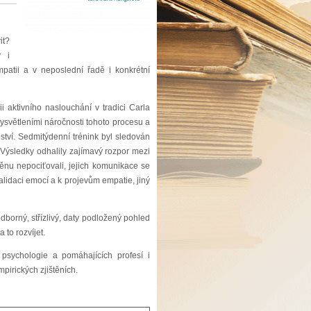
it?
y i
patii a v neposlední řadě i konkrétní
 aktivního naslouchání v tradici Carla
světleními náročnosti tohoto procesu a
tví. Sedmitýdenní trénink byl sledován
Výsledky odhalily zajímavý rozpor mezi
ěnu nepociťovali, jejich komunikace se
alidaci emocí a k projevům empatie, jiný
borný, střízlivý, daty podložený pohled
 to rozvíjet.
psychologie a pomáhajících profesí i
mpirických zjištěních.