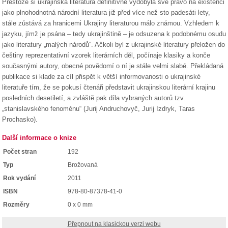
Přestože si ukrajinská literatura definitivně vydobyla své právo na existenci
jako plnohodnotná národní literatura již před více než sto padesáti lety,
stále zůstává za hranicemi Ukrajiny literaturou málo známou. Vzhledem k
jazyku, jímž je psána – tedy ukrajinštině – je odsuzena k podobnému osudu
jako literatury „malých národů“. Ačkoli byl z ukrajinské literatury přeložen do
češtiny reprezentativní vzorek literárních děl, počínaje klasiky a konče
současnými autory, obecné povědomí o ní je stále velmi slabé. Překládaná
publikace si klade za cíl přispět k větší informovanosti o ukrajinské
literatuře tím, že se pokusí čtenáři představit ukrajinskou literární krajinu
posledních desetiletí, a zvláště pak díla vybraných autorů tzv.
„stanislavského fenoménu“ (Jurij Andruchovyč, Jurij Izdryk, Taras
Prochasko).
Další informace o knize
Počet stran
192
Typ
Brožovaná
Rok vydání
2011
ISBN
978-80-87378-41-0
Rozměry
0 x 0 mm
Přepnout na klasickou verzi webu