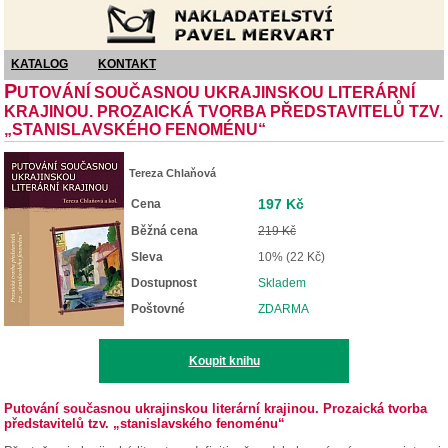
Nakladatelství Pavel Mervart
KATALOG
KONTAKT
P
UTOVÁNÍ SOUČASNOU UKRAJINSKOU LITERÁRNÍ
KRAJINOU. PROZAICKÁ TVORBA PŘEDSTAVITELŮ TZV.
„STANISLAVSKÉHO FENOMÉNU“
Tereza Chlaňová
197 Kč
Cena
Běžná cena
219 Kč
Sleva
10% (22 Kč)
Dostupnost
Skladem
Poštovné
ZDARMA
Koupit knihu
Putování současnou ukrajinskou literární krajinou. Prozaická tvorba
představitelů tzv. „stanislavského fenoménu“