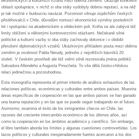
ekonomických a kulturních vztahů mezi oběma zeměmi. Ukazuje konkrétní
oblasti spolupráce, v nichž si oba státy vydobyly dobrou reputaci, a na něž
je tak možné v budoucnu navázat. Pozornost věnuje úspěchům českých
přistěhovalců v Chile, důvodům rostoucí ekonomické výměny posledních
let i spolupráci na akademickém a vědeckém poli. Kniha se ale zabývá též
limity sblížení a některými kontroverzními otázkami. Nečekaně silné
politické a kulturní vazby si oba státy zachovaly dokonce i v období
přerušení diplomatických vztahů. Ukázkovým příkladem pouta mezi oběma
zeměmi je osobnost Pabla Nerudy, jednoho z největších básníků 20.
století. V českém prostředí ale též velmi silně rezonovala jména politiků
Salvadora Allendeho a Augusta Pinocheta. To vše dělá česko-chilskou
relaci jedinečnou a pozoruhodnou.
Esta monografía representa el primer intento de análisis exhaustivo de las
relaciones políticas, económicas y culturales entre ambos países. Muestra
áreas específicas de cooperación en las que ambos países se han ganado
una buena reputación y en las que se puede seguir trabajando en el futuro.
Asimismo, examina el éxito de los inmigrantes checos en Chile, las
razones del creciente intercambio económico de los últimos años, así
como la cooperación en los ámbitos académico y científico. Sin embargo,
el libro también aborda los límites y algunas cuestiones controvertidas. Los
lazos políticos y culturales inesperadamente fuertes acercaron a los dos