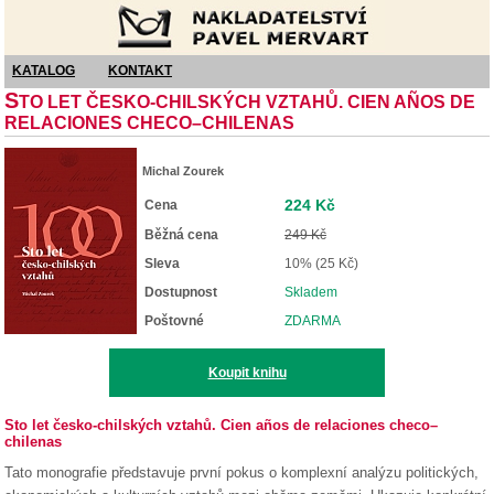
Nakladatelství Pavel Mervart
KATALOG
KONTAKT
S
TO LET ČESKO-CHILSKÝCH VZTAHŮ. CIEN AÑOS DE
RELACIONES CHECO–CHILENAS
Michal Zourek
224 Kč
Cena
Běžná cena
249 Kč
Sleva
10% (25 Kč)
Dostupnost
Skladem
Poštovné
ZDARMA
Koupit knihu
Sto let česko-chilských vztahů. Cien años de relaciones checo–
chilenas
Tato monografie představuje první pokus o komplexní analýzu politických,