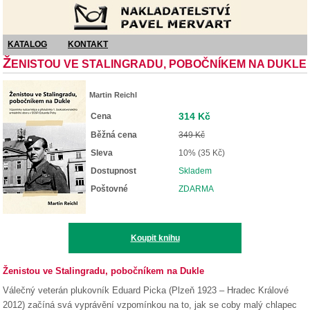
Nakladatelství Pavel Mervart
KATALOG
KONTAKT
Ž
ENISTOU VE STALINGRADU, POBOČNÍKEM NA DUKLE
Martin Reichl
314 Kč
Cena
Běžná cena
349 Kč
Sleva
10% (35 Kč)
Dostupnost
Skladem
Poštovné
ZDARMA
Koupit knihu
Ženistou ve Stalingradu, pobočníkem na Dukle
Válečný veterán plukovník Eduard Picka (Plzeň 1923 – Hradec Králové
2012) začíná svá vyprávění vzpomínkou na to, jak se coby malý chlapec