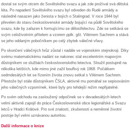
dostal se svým otcem do Sovětského svazu a jak zde prožíval svá dětská
léta. Po napadení Sovětského svazu byl odveden do Rudé armády a
následně nasazen jako ženista v bojích o Stalingrad. V roce 1944 byl
převelen do stavu československé armády bojující na půdě Sovětského
svazu, kde by zařazen k formujícímu se dělostřelectvu. Zde se setkává se
svým celoživotním přítelem a vzorem pplk. gšt. Vilémem Sachrem a stává
se jeho oddaným pobočníkem po celý zbytek válečné vřavy.
Po skončení válečných hrůz zůstal i nadále ve vojenském stejnokroji. Díky
svému matematickému nadání se nakonec stal excelentním mapovým
důstojníkem ve službách československého letectva. Sloužil postupně na
několika letištích, kde mimo jiné zažil bouřlivý rok 1968. Počátkem
sedmdesátých let se řízením života znovu setkal s Vilémem Sachrem.
Přestože byl stále důstojníkem ČSLA, aktivně mu pomáhal se sepisováním
jeho válečných vzpomínek, které byly pro tehdejší režim nepřijatelné.
Po svém odchodu na zasloužený odpočinek se v devadesátých letech
velmi aktivně zapojil do práce Československé obce legionářské a Svazu
letců v Hradci Králové. Pro své znalosti, zkušenosti a neměnné životní
postoje byl velmi uznávanou autoritou.
Další informace o knize