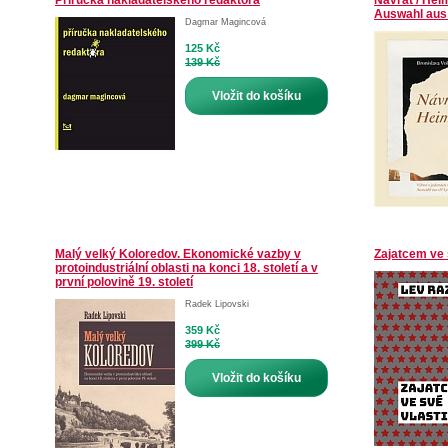
Příručka nakladatelského redaktora
Návrat / Heim
Auswahl aus
Dagmar Magincová
125 Kč
139 Kč
Vložit do košíku
Malý velký Koloredov. Ekonomické vazby v
Zajatcem ve 
protoindustriální oblasti na konci 18. století a v
první polovině 19. století
Radek Lipovski
359 Kč
399 Kč
Vložit do košíku