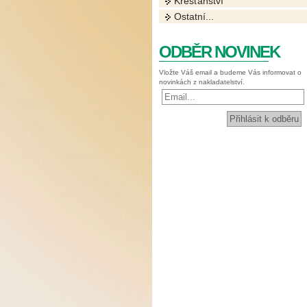
Křesťanství
Ostatní...
ODBĚR NOVINEK
Vložte Váš email a budeme Vás informovat o
novinkách z nakladatelství.