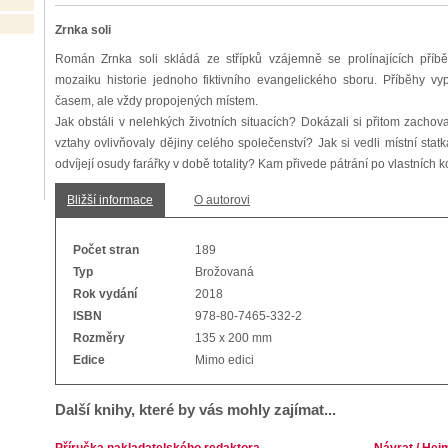
Zrnka soli
Román Zrnka soli skládá ze střípků vzájemně se prolínajících příb
mozaiku historie jednoho fiktivního evangelického sboru. Příběhy v
časem, ale vždy propojených místem.
Jak obstáli v nelehkých životních situacích? Dokázali si přitom zachov
vztahy ovlivňovaly dějiny celého společenství? Jak si vedli místní stat
odvíjejí osudy farářky v době totality? Kam přivede pátrání po vlastníc
Bližší informace
O autorovi
Počet stran
189
Typ
Brožovaná
Rok vydání
2018
ISBN
978-80-7465-332-2
Rozměry
135 x 200 mm
Edice
Mimo edici
Další knihy, které by vás mohly zajímat...