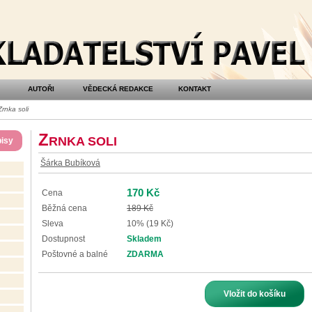
AUTOŘI
VĚDECKÁ REDAKCE
KONTAKT
rnka soli
Z
RNKA SOLI
isy
Šárka Bubíková
170 Kč
Cena
Běžná cena
189 Kč
Sleva
10% (19 Kč)
Dostupnost
Skladem
Poštovné a balné
ZDARMA
Vložit do košíku