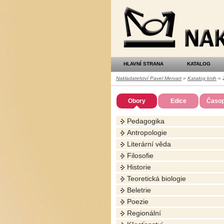
Nakladatelství
Pavel
Mervart
HLAVNÍ STRANA
KATALOG
Nakladatelství Pavel Mervart
»
Katalog knih
» Z
Obory
Edice
Časop
Pedagogika
Antropologie
Literární věda
Filosofie
Historie
Teoretická biologie
Beletrie
Poezie
Regionální