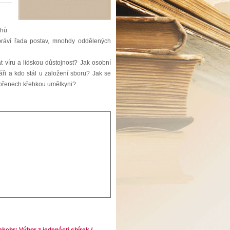
ěhů
ypráví řada postav, mnohdy oddělených
at víru a lidskou důstojnost? Jak osobní
káři a kdo stál u založení sboru? Jak se
h kořenech křehkou umělkyni?