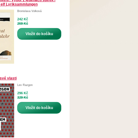
kehr: Výbor z jedenácti sbírek /
 elf Lyriksammlungen
Bronislava Volková
242 Kč
269 Kč
Vložit do košíku
své vlasti
Lev Razgon
296 Kč
329 Kč
Vložit do košíku