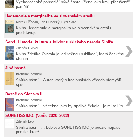
Východočeské pohraničí bývá často líčeno jako kraj „přerušené
paměti“…
Hegemonie a marginalita ve slovanském areálu
Marek Příhoda, Jan Dubecký, Cyril Šolle
Kniha Hegemonie a marginalita ve slovanském areálu
představuje…
Šorci. Historie, kultura a folklor turkického národa Sibiře
Zdeněk Cvrkal
Kniha Zdeňka Cvrkala je jedinečnou publikací, která českému
čtenáři…
Jiné básně
Bretislav Pletnicki
Sbírka básní. Autor, který o iracionálních věcech přemýšlí
spíš…
Básně do Slezska II
Bretislav Pletnicki
Sbírka básní. všechno jako by trpělivě čekalo je mi to líto…
SONETISSIMO. (Verše 2020–2022)
Zdeněk Lebl
Sbírka básní … Leblovo SONETISSIMO je poezie nápadu,
poezie, které…