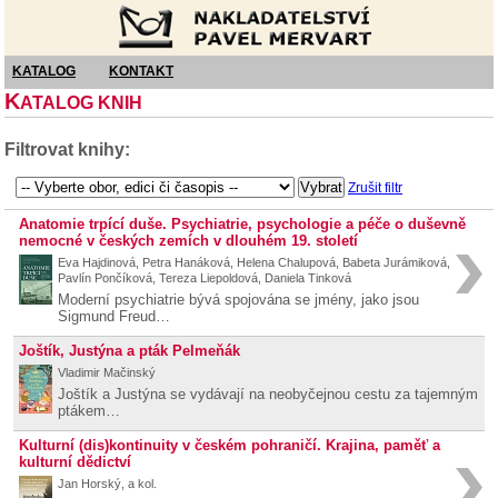
Nakladatelství Pavel Mervart
KATALOG
KONTAKT
K
ATALOG KNIH
Filtrovat knihy:
Zrušit filtr
Anatomie trpící duše. Psychiatrie, psychologie a péče o duševně
nemocné v českých zemích v dlouhém 19. století
Eva Hajdinová, Petra Hanáková, Helena Chalupová, Babeta Jurámiková,
Pavlín Pončíková, Tereza Liepoldová, Daniela Tinková
Moderní psychiatrie bývá spojována se jmény, jako jsou
Sigmund Freud…
Joštík, Justýna a pták Pelmeňák
Vladimir Mačinský
Joštík a Justýna se vydávají na neobyčejnou cestu za tajemným
ptákem…
Kulturní (dis)kontinuity v českém pohraničí. Krajina, paměť a
kulturní dědictví
Jan Horský, a kol.