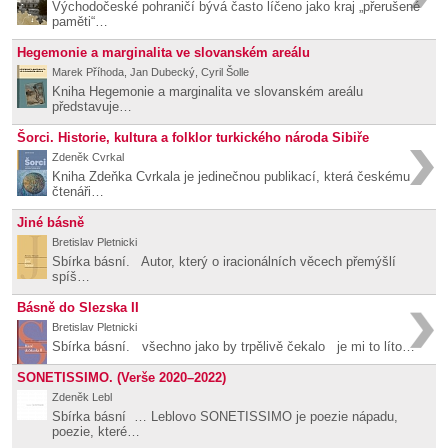
Východočeské pohraničí bývá často líčeno jako kraj „přerušené
paměti“…
Hegemonie a marginalita ve slovanském areálu
Marek Příhoda, Jan Dubecký, Cyril Šolle
Kniha Hegemonie a marginalita ve slovanském areálu
představuje…
Šorci. Historie, kultura a folklor turkického národa Sibiře
Zdeněk Cvrkal
Kniha Zdeňka Cvrkala je jedinečnou publikací, která českému
čtenáři…
Jiné básně
Bretislav Pletnicki
Sbírka básní. Autor, který o iracionálních věcech přemýšlí
spíš…
Básně do Slezska II
Bretislav Pletnicki
Sbírka básní. všechno jako by trpělivě čekalo je mi to líto…
SONETISSIMO. (Verše 2020–2022)
Zdeněk Lebl
Sbírka básní … Leblovo SONETISSIMO je poezie nápadu,
poezie, které…