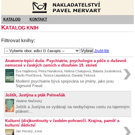
Nakladatelství Pavel Mervart
KATALOG
KONTAKT
K
ATALOG KNIH
Filtrovat knihy:
Zrušit filtr
Anatomie trpící duše. Psychiatrie, psychologie a péče o duševně
nemocné v českých zemích v dlouhém 19. století
Eva Hajdinová, Petra Hanáková, Helena Chalupová, Babeta Jurámiková,
Pavlín Pončíková, Tereza Liepoldová, Daniela Tinková
Moderní psychiatrie bývá spojována se jmény, jako jsou
Sigmund Freud…
Joštík, Justýna a pták Pelmeňák
Vladimir Mačinský
Joštík a Justýna se vydávají na neobyčejnou cestu za tajemným
ptákem…
Kulturní (dis)kontinuity v českém pohraničí. Krajina, paměť a
kulturní dědictví
Jan Horský, a kol.