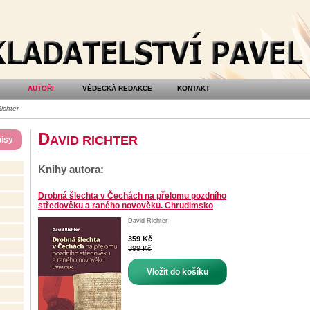
AUTOŘI
VĚDECKÁ REDAKCE
KONTAKT
ichter
D
AVID RICHTER
isy
Knihy autora:
Drobná šlechta v Čechách na přelomu pozdního
středověku a raného novověku. Chrudimsko
David Richter
359 Kč
399 Kč
Vložit do košíku