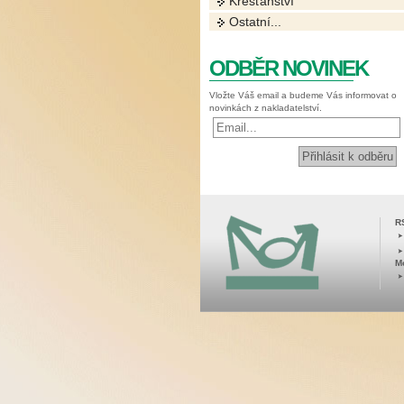
Křesťanství
Ostatní...
ODBĚR NOVINEK
Vložte Váš email a budeme Vás informovat o
novinkách z nakladatelství.
R
M