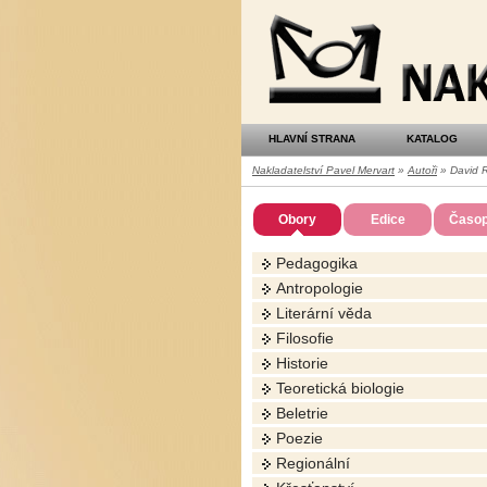
Nakladatelství
Pavel
Mervart
HLAVNÍ STRANA
KATALOG
Nakladatelství Pavel Mervart
»
Autoři
» David R
Obory
Edice
Časop
Pedagogika
Antropologie
Literární věda
Filosofie
Historie
Teoretická biologie
Beletrie
Poezie
Regionální