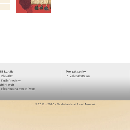
SS kanály
Pro zákazníky
Aktuality
Jak nakupovat
Knižní novinky
obilní web
Přepnout na mobilní web
© 2011 - 2026 - Nakladatelství Pavel Mervart