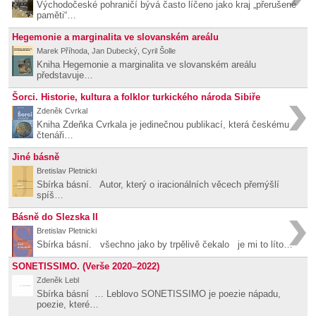
Východočeské pohraničí bývá často líčeno jako kraj „přerušené
paměti“…
Hegemonie a marginalita ve slovanském areálu
Marek Příhoda, Jan Dubecký, Cyril Šolle
Kniha Hegemonie a marginalita ve slovanském areálu
představuje…
Šorci. Historie, kultura a folklor turkického národa Sibiře
Zdeněk Cvrkal
Kniha Zdeňka Cvrkala je jedinečnou publikací, která českému
čtenáři…
Jiné básně
Bretislav Pletnicki
Sbírka básní. Autor, který o iracionálních věcech přemýšlí
spíš…
Básně do Slezska II
Bretislav Pletnicki
Sbírka básní. všechno jako by trpělivě čekalo je mi to líto…
SONETISSIMO. (Verše 2020–2022)
Zdeněk Lebl
Sbírka básní … Leblovo SONETISSIMO je poezie nápadu,
poezie, které…