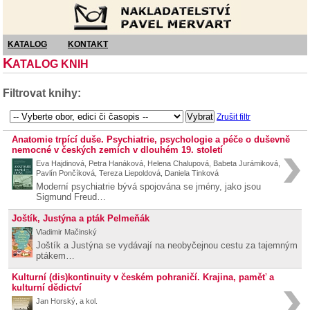
Nakladatelství Pavel Mervart
KATALOG
KONTAKT
K
ATALOG KNIH
Filtrovat knihy:
Zrušit filtr
Anatomie trpící duše. Psychiatrie, psychologie a péče o duševně
nemocné v českých zemích v dlouhém 19. století
Eva Hajdinová, Petra Hanáková, Helena Chalupová, Babeta Jurámiková,
Pavlín Pončíková, Tereza Liepoldová, Daniela Tinková
Moderní psychiatrie bývá spojována se jmény, jako jsou
Sigmund Freud…
Joštík, Justýna a pták Pelmeňák
Vladimir Mačinský
Joštík a Justýna se vydávají na neobyčejnou cestu za tajemným
ptákem…
Kulturní (dis)kontinuity v českém pohraničí. Krajina, paměť a
kulturní dědictví
Jan Horský, a kol.