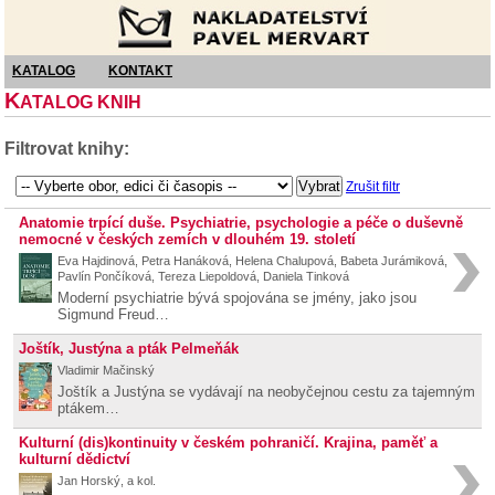
Nakladatelství Pavel Mervart
KATALOG
KONTAKT
K
ATALOG KNIH
Filtrovat knihy:
Zrušit filtr
Anatomie trpící duše. Psychiatrie, psychologie a péče o duševně
nemocné v českých zemích v dlouhém 19. století
Eva Hajdinová, Petra Hanáková, Helena Chalupová, Babeta Jurámiková,
Pavlín Pončíková, Tereza Liepoldová, Daniela Tinková
Moderní psychiatrie bývá spojována se jmény, jako jsou
Sigmund Freud…
Joštík, Justýna a pták Pelmeňák
Vladimir Mačinský
Joštík a Justýna se vydávají na neobyčejnou cestu za tajemným
ptákem…
Kulturní (dis)kontinuity v českém pohraničí. Krajina, paměť a
kulturní dědictví
Jan Horský, a kol.