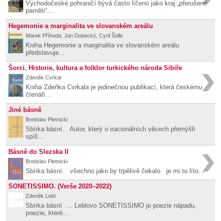
Východočeské pohraničí bývá často líčeno jako kraj „přerušené
paměti“…
Hegemonie a marginalita ve slovanském areálu
Marek Příhoda, Jan Dubecký, Cyril Šolle
Kniha Hegemonie a marginalita ve slovanském areálu
představuje…
Šorci. Historie, kultura a folklor turkického národa Sibiře
Zdeněk Cvrkal
Kniha Zdeňka Cvrkala je jedinečnou publikací, která českému
čtenáři…
Jiné básně
Bretislav Pletnicki
Sbírka básní. Autor, který o iracionálních věcech přemýšlí
spíš…
Básně do Slezska II
Bretislav Pletnicki
Sbírka básní. všechno jako by trpělivě čekalo je mi to líto…
SONETISSIMO. (Verše 2020–2022)
Zdeněk Lebl
Sbírka básní … Leblovo SONETISSIMO je poezie nápadu,
poezie, které…