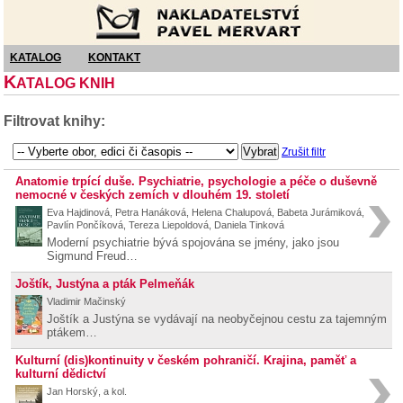
Nakladatelství Pavel Mervart
KATALOG
KONTAKT
K
ATALOG KNIH
Filtrovat knihy:
Zrušit filtr
Anatomie trpící duše. Psychiatrie, psychologie a péče o duševně
nemocné v českých zemích v dlouhém 19. století
Eva Hajdinová, Petra Hanáková, Helena Chalupová, Babeta Jurámiková,
Pavlín Pončíková, Tereza Liepoldová, Daniela Tinková
Moderní psychiatrie bývá spojována se jmény, jako jsou
Sigmund Freud…
Joštík, Justýna a pták Pelmeňák
Vladimir Mačinský
Joštík a Justýna se vydávají na neobyčejnou cestu za tajemným
ptákem…
Kulturní (dis)kontinuity v českém pohraničí. Krajina, paměť a
kulturní dědictví
Jan Horský, a kol.