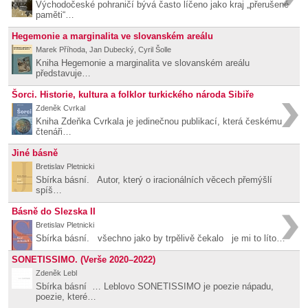
Východočeské pohraničí bývá často líčeno jako kraj „přerušené
paměti“…
Hegemonie a marginalita ve slovanském areálu
Marek Příhoda, Jan Dubecký, Cyril Šolle
Kniha Hegemonie a marginalita ve slovanském areálu
představuje…
Šorci. Historie, kultura a folklor turkického národa Sibiře
Zdeněk Cvrkal
Kniha Zdeňka Cvrkala je jedinečnou publikací, která českému
čtenáři…
Jiné básně
Bretislav Pletnicki
Sbírka básní. Autor, který o iracionálních věcech přemýšlí
spíš…
Básně do Slezska II
Bretislav Pletnicki
Sbírka básní. všechno jako by trpělivě čekalo je mi to líto…
SONETISSIMO. (Verše 2020–2022)
Zdeněk Lebl
Sbírka básní … Leblovo SONETISSIMO je poezie nápadu,
poezie, které…