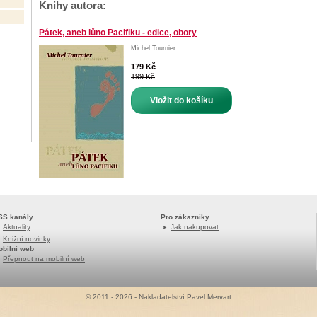
Knihy autora:
Pátek, aneb lůno Pacifiku - edice, obory
Michel Tournier
179 Kč
199 Kč
Vložit do košíku
SS kanály
Pro zákazníky
Aktuality
Jak nakupovat
Knižní novinky
obilní web
Přepnout na mobilní web
© 2011 - 2026 - Nakladatelství Pavel Mervart