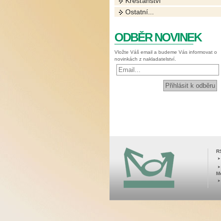
Křesťanství
Ostatní...
ODBĚR NOVINEK
Vložte Váš email a budeme Vás informovat o
novinkách z nakladatelství.
R
M