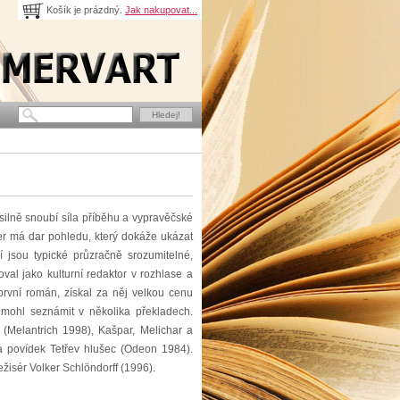
Košík je prázdný.
Jak nakupovat...
ásilně snoubí síla příběhu a vypravěčské
ier má dar pohledu, který dokáže ukázat
í jsou typické průzračně srozumitelné,
val jako kulturní redaktor v rozhlase a
první román, získal za něj velkou cenu
mohl seznámit v několika překladech.
(Melantrich 1998), Kašpar, Melichar a
a povídek Tetřev hlušec (Odeon 1984).
isér Volker Schlöndorff (1996).