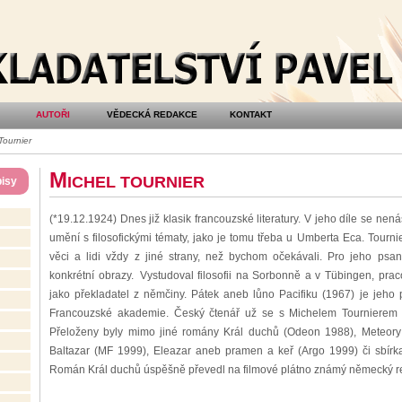
AUTOŘI
VĚDECKÁ REDAKCE
KONTAKT
Tournier
M
ICHEL TOURNIER
isy
(*19.12.1924) Dnes již klasik francouzské literatury. V jeho díle se nen
umění s filosofickými tématy, jako je tomu třeba u Umberta Eca. Tourn
věci a lidi vždy z jiné strany, než bychom očekávali. Pro jeho psan
konkrétní obrazy. Vystudoval filosofii na Sorbonně a v Tübingen, praco
jako překladatel z němčiny. Pátek aneb lůno Pacifiku (1967) je jeho 
Francouzské akademie. Český čtenář už se s Michelem Tournierem 
Přeloženy byly mimo jiné romány Král duchů (Odeon 1988), Meteory 
Baltazar (MF 1999), Eleazar aneb pramen a keř (Argo 1999) či sbírk
Román Král duchů úspěšně převedl na filmové plátno známý německý rež