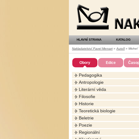
Nakladatelství
Pavel
Mervart
HLAVNÍ STRANA
KATALOG
Nakladatelství Pavel Mervart
»
Autoři
» Michel 
Obory
Edice
Časop
Pedagogika
Antropologie
Literární věda
Filosofie
Historie
Teoretická biologie
Beletrie
Poezie
Regionální