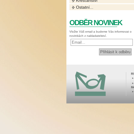
Křesťanství
Ostatní...
ODBĚR NOVINEK
Vložte Váš email a budeme Vás informovat o
novinkách z nakladatelství.
R
M