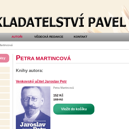
AUTOŘI
VĚDECKÁ REDAKCE
KONTAKT
artincová
P
ETRA MARTINCOVÁ
isy
Knihy autora:
Venkovský učitel Jaroslav Petr
Petra Martincová
152 Kč
169 Kč
Vložit do košíku