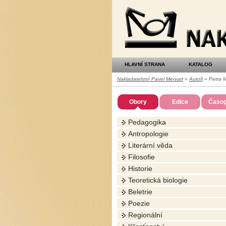
Nakladatelství
Pavel
Mervart
HLAVNÍ STRANA
KATALOG
Nakladatelství Pavel Mervart
»
Autoři
» Petra M
Obory
Edice
Časop
Pedagogika
Antropologie
Literární věda
Filosofie
Historie
Teoretická biologie
Beletrie
Poezie
Regionální