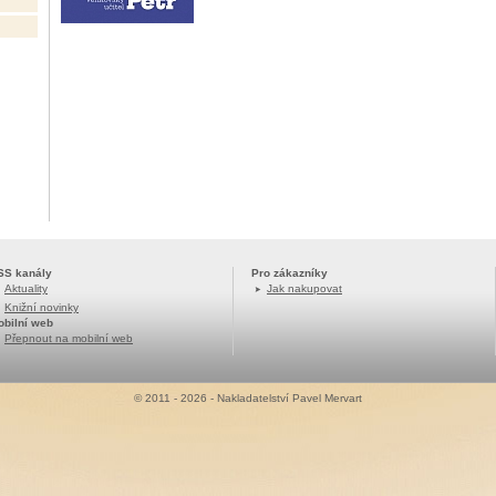
SS kanály
Pro zákazníky
Aktuality
Jak nakupovat
Knižní novinky
obilní web
Přepnout na mobilní web
© 2011 - 2026 - Nakladatelství Pavel Mervart