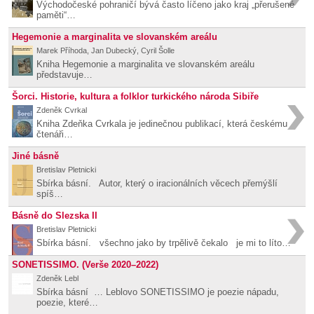
Východočeské pohraničí bývá často líčeno jako kraj „přerušené
paměti“…
Hegemonie a marginalita ve slovanském areálu
Marek Příhoda, Jan Dubecký, Cyril Šolle
Kniha Hegemonie a marginalita ve slovanském areálu
představuje…
Šorci. Historie, kultura a folklor turkického národa Sibiře
Zdeněk Cvrkal
Kniha Zdeňka Cvrkala je jedinečnou publikací, která českému
čtenáři…
Jiné básně
Bretislav Pletnicki
Sbírka básní. Autor, který o iracionálních věcech přemýšlí
spíš…
Básně do Slezska II
Bretislav Pletnicki
Sbírka básní. všechno jako by trpělivě čekalo je mi to líto…
SONETISSIMO. (Verše 2020–2022)
Zdeněk Lebl
Sbírka básní … Leblovo SONETISSIMO je poezie nápadu,
poezie, které…