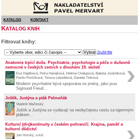
Nakladatelství Pavel Mervart
KATALOG
KONTAKT
K
ATALOG KNIH
Filtrovat knihy:
Zrušit filtr
Anatomie trpící duše. Psychiatrie, psychologie a péče o duševně
nemocné v českých zemích v dlouhém 19. století
Eva Hajdinová, Petra Hanáková, Helena Chalupová, Babeta Jurámiková,
Pavlín Pončíková, Tereza Liepoldová, Daniela Tinková
Moderní psychiatrie bývá spojována se jmény, jako jsou
Sigmund Freud…
Joštík, Justýna a pták Pelmeňák
Vladimir Mačinský
Joštík a Justýna se vydávají na neobyčejnou cestu za tajemným
ptákem…
Kulturní (dis)kontinuity v českém pohraničí. Krajina, paměť a
kulturní dědictví
Jan Horský, a kol.