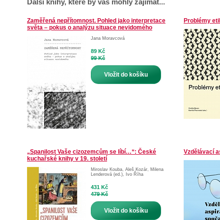
Další knihy, které by vás mohly zajímat...
Zaměřená nepřítomnost. Pohled jako interpretace
Problémy eti
světa – pokus o analýzu situace nevidomého
Jana Moravcová
89 Kč
99 Kč
Vložit do košíku
„Spanilost Vaše cizozemcům se líbí…“: České
Vzdělávací a
kuchařské knihy v 19. století
Miroslav Kouba
,
Aleš Kozár
,
Milena
Lenderová (ed.)
,
Ivo Říha
431 Kč
479 Kč
Vložit do košíku