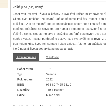
Ještě je to (furt) dobrý
Josef Volf, milovník života a češtiny, o své třetí knížce mikropovídek ří
Cílem bylo potěšení ze psaní, udělat někomu trošičku radost, pohla
dušičku… A to se mu daří. I po sedmdesátce se kolem sebe i na své bo
poněkud rošťácky, se smyslem pro humor i sebeironii, okouzleně a la
třešně u silnice sleduje nejprve prestižní soupeření, pak havárii dvou
napřed vyleze majitel pohřebního ústavu, kde vypravěč ministroval, 
boa kolem krku. Svou roli sehrálo i plato vajec… A to je jen začátek 
které napsal život a dobarvila autorova fantazie.
Bližší informace
O autorovi
Počet stran
152
Typ
Vázaná
Rok vydání
2022
ISBN
978-80-7465-531-9
Rozměry
119 x 190 mm
Edice
Mimo edici