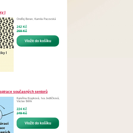
ky I
Ondřej Beran
,
Kamila Pacovská
242 Kč
269 Kč
Vložit do košíku
spirace současných seniorů
Kateřina Krupková
,
Iva Jedličková
,
Václav Bělík
224 Kč
249 Kč
Vložit do košíku