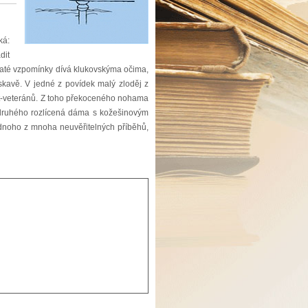
ká:
dit
haté vzpomínky dívá klukovskýma očima,
skavě. V jedné z povídek malý zloděj z
 aut-veteránů. Z toho překoceného nohama
z druhého rozlícená dáma s kožešinovým
jednoho z mnoha neuvěřitelných příběhů,