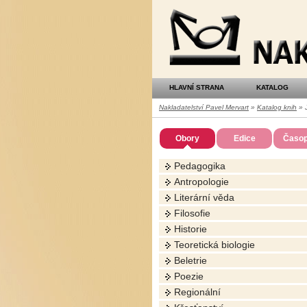
Nakladatelství
Pavel
Mervart
HLAVNÍ STRANA
KATALOG
Nakladatelství Pavel Mervart
»
Katalog knih
» J
Obory
Edice
Časop
Pedagogika
Antropologie
Literární věda
Filosofie
Historie
Teoretická biologie
Beletrie
Poezie
Regionální