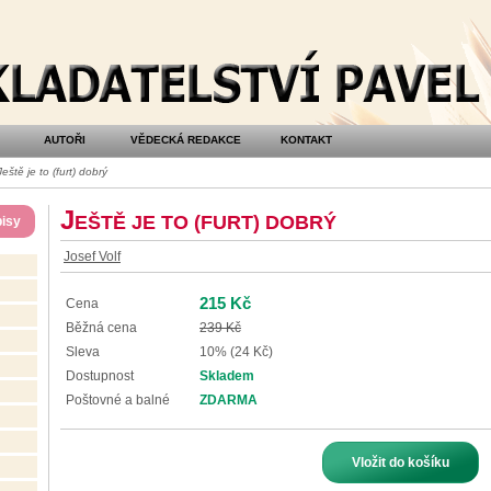
AUTOŘI
VĚDECKÁ REDAKCE
KONTAKT
eště je to (furt) dobrý
J
EŠTĚ JE TO (FURT) DOBRÝ
isy
Josef Volf
215 Kč
Cena
Běžná cena
239 Kč
Sleva
10% (24 Kč)
Dostupnost
Skladem
Poštovné a balné
ZDARMA
Vložit do košíku