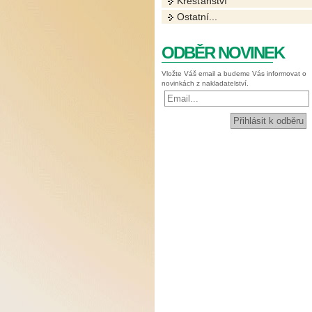
Křesťanství
Ostatní...
ODBĚR NOVINEK
Vložte Váš email a budeme Vás informovat o
novinkách z nakladatelství.